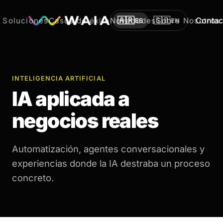
🇦🇷
🇬🇧
Contac
Soluciones
Casos de éxito
Novedades
Sobre Nosotros
ES
EN
INTELIGENCIA ARTIFICIAL
IA aplicada a
negocios reales
Automatización, agentes conversacionales y
experiencias donde la IA destraba un proceso
concreto.